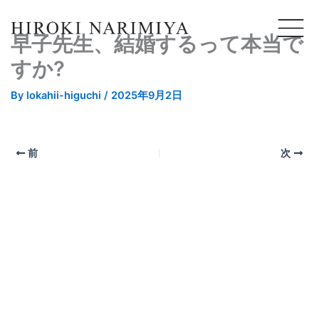
早子先生、結婚するって本当で
すか?
By
lokahii-higuchi
/
2025年9月2日
前
次