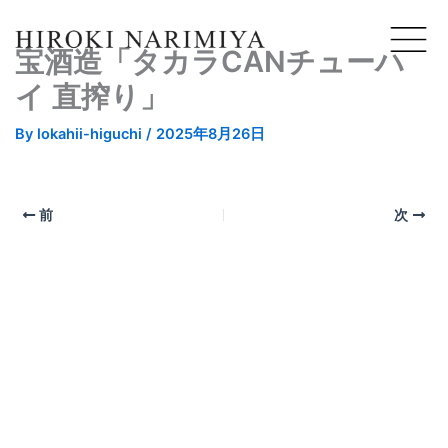
宝酒造「タカラCANチューハ
イ 直搾り」
By
lokahii-higuchi
/
2025年8月26日
前
次