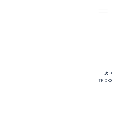
次
TRICK3